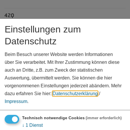
42Q
Einstellungen zum
A.E.Z. GmbH - Aufbereitung Entsorgung Zentrum
Datenschutz
A.R.D. GmbH - Abbruch - Recycling - Dienstleistungen
Beim Besuch unserer Website werden Informationen
über Sie verarbeitet. Mit Ihrer Zustimmung können diese
auch an Dritte, z.B. zum Zweck der statistischen
AAD Architekten Berlin/Heidenheim
Auswertung, übermittelt werden. Sie können die hier
vorgenommenen Einstellungen jederzeit abändern.
Mehr
ABEL Wellpappe in Form GmbH & Co. KG
dazu erfahren Sie hier:
Datenschutzerklärung
/
Impressum
.
ACR Altmühltal topSound GmbH & Co. KG
Technisch notwendige Cookies
(immer erforderlich)
↓
1
Dienst
ADA Agrardienstleister Adacker GbR