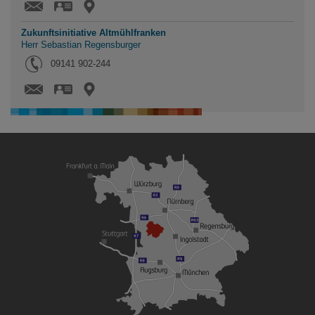
vCard
Karte
Zukunftsinitiative Altmühlfranken
Herr Sebastian Regensburger
Tel.:
09141 902-244
vCard
Karte