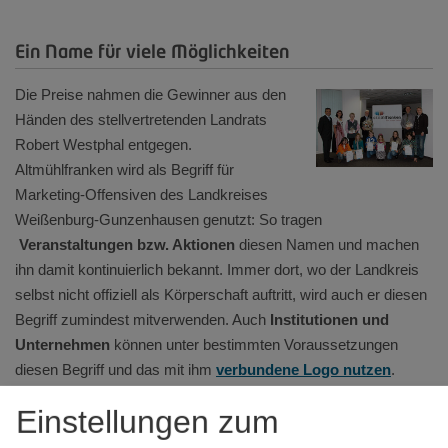
Ein Name für viele Möglichkeiten
Die Preise nahmen die Gewinner aus den
Händen des stellvertretenden Landrats
Robert Westphal entgegen.
Altmühlfranken wird als Begriff für
Marketing-Offensiven des Landkreises
Weißenburg-Gunzenhausen genutzt: So tragen
Veranstaltungen bzw. Aktionen
diesen Namen und machen
ihn damit kontinuierlich bekannt. Immer dort, wo der Landkreis
selbst nicht offiziell als Körperschaft auftritt, wird auch er diesen
Begriff zumindest mitverwenden. Auch
Institutionen und
Unternehmen
können unter bestimmten Voraussetzungen
diesen Begriff und das mit ihm
verbundene Logo nutzen
.
Einstellungen zum
Die Gewinner des Namenswettbewerbs