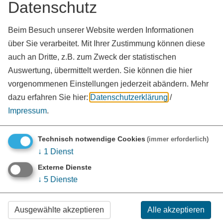
Datenschutz
1. Platz: Günter Wesel, Gunzenhausen
2. Platz: Helga Schmidt, Treuchtlingen
Beim Besuch unserer Website werden Informationen
3. Platz: Helmut Reisslein
über Sie verarbeitet. Mit Ihrer Zustimmung können diese
4. Platz: Gerhard Lindstädt, Meinheim
auch an Dritte, z.B. zum Zweck der statistischen
5. Platz: Jürgen Hofmann, Pfofeld
Auswertung, übermittelt werden. Sie können die hier
vorgenommenen Einstellungen jederzeit abändern.
Mehr
dazu erfahren Sie hier:
Datenschutzerklärung
/
Die Gewinner des Schülerwettbewerbs
Impressum
.
Gewinner Hauptschule
Technisch notwendige Cookies
(immer erforderlich)
1. Platz: David Luft, Volksschule Gunzenhausen, Klasse 6a
↓
1
Dienst
2. Platz: Lena Frey, Volks­schule Berolzheim-Dittenheim, Klasse
5
Externe Dienste
3. Platz: Til Kraus, Volks­­schule Ellingen, Klasse 5a
↓
5
Dienste
Gewinner Grundschule
Ausgewählte akzeptieren
Alle akzeptieren
1. Platz: Arian Krauß, Volks­schule Gunzenhausen, Klasse 4a