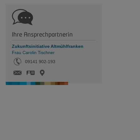
Ihre Ansprechpartnerin
Zukunftsinitiative Altmühlfranken
Frau Carolin Tischner
Tel.:
09141 902-193
vCard
Karte