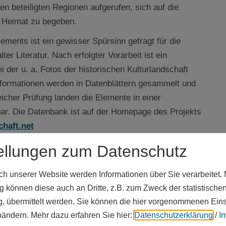
n beteiligten Regionen aufgerufen, sich auf die
r Heimat zu begeben.
ements ist ein gewisser Spürsinn gefragt für die
ter Literatur. Nach erfolgter Vorarbeit ist ein
 der u. a. Fotos der historischen Kulturlandschaft
formationen werden in Datenblättern gesammelt und
eicher Prüfung landen die Elemente in einer
bar. Die Datenbank ist auf der Homepage des Projekts
chaft.net
örderprojekt und die Betreuung durch das
ellungen zum Datenschutz
iterhin zugänglich ist und ausgebaut werden kann,
verein für Heimatpflege über.
 unserer Website werden Informationen über Sie verarbeitet. M
 können diese auch an Dritte, z.B. zum Zweck der statistische
kt bei Carolin Tischner von der Lokalen
, übermittelt werden. Sie können die hier vorgenommenen Ein
ckel von der Zukunftsinitiative Altmühlfranken
bändern.
Mehr dazu erfahren Sie hier:
Datenschutzerklärung
/
I
eimatpflege (Telefon: 089/2866290; E-