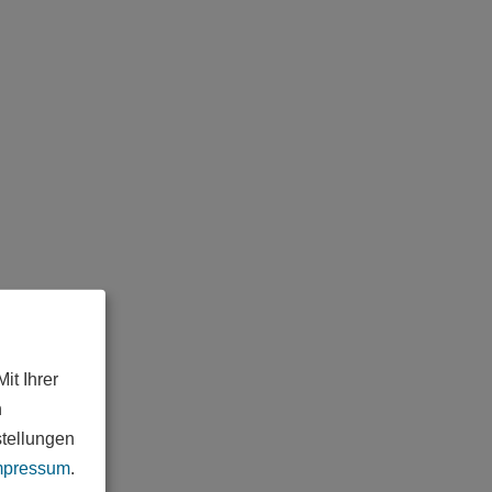
it Ihrer
n
stellungen
mpressum
.