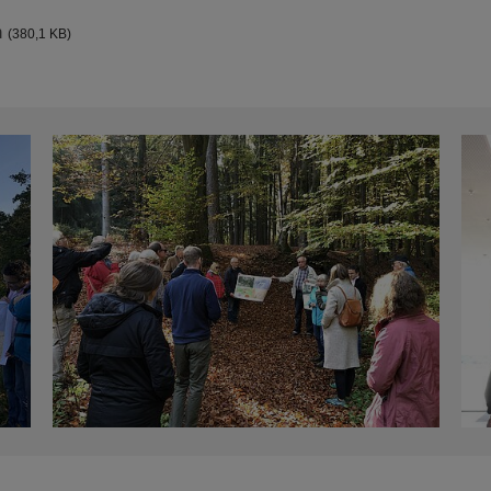
n
(380,1 KB)