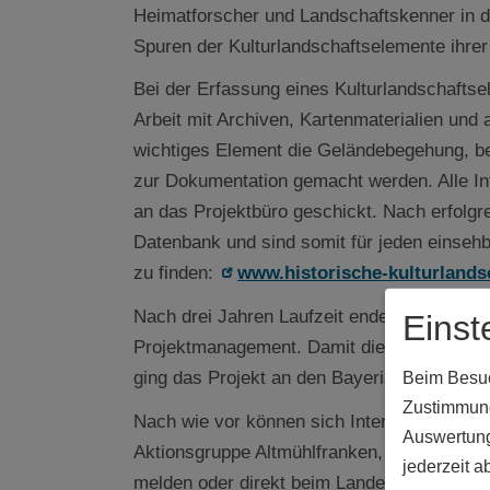
Heimatforscher und Landschaftskenner in de
Spuren der Kulturlandschaftselemente ihre
Bei der Erfassung eines Kulturlandschaftsel
Arbeit mit Archiven, Kartenmaterialien und al
wichtiges Element die Geländebegehung, bei
zur Dokumentation gemacht werden. Alle In
an das Projektbüro geschickt. Nach erfolgr
Datenbank und sind somit für jeden einseh
zu finden:
www.historische-kulturlands
Nach drei Jahren Laufzeit endete nun das F
Einst
Projektmanagement. Damit die Datenbank we
ging das Projekt an den Bayerischen Landes
Beim Besuch
Zustimmung
Nach wie vor können sich Interessierte dire
Auswertung
Aktionsgruppe Altmühlfranken, bei Verena Bi
jederzeit a
melden oder direkt beim Landesverein für H