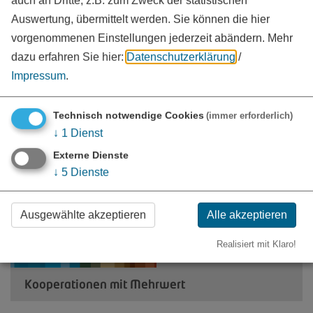
auch an Dritte, z.B. zum Zweck der statistischen
Auswertung, übermittelt werden. Sie können die hier
vorgenommenen Einstellungen jederzeit abändern.
Mehr
dazu erfahren Sie hier:
Datenschutzerklärung
/
Wirtschaftsförderung als Impulsgeber und
Impressum
.
Vernetzer
Technisch notwendige Cookies
(immer erforderlich)
↓
1
Dienst
Externe Dienste
↓
5
Dienste
Ausgewählte akzeptieren
Alle akzeptieren
Realisiert mit Klaro!
Kooperationen mit Mehrwert