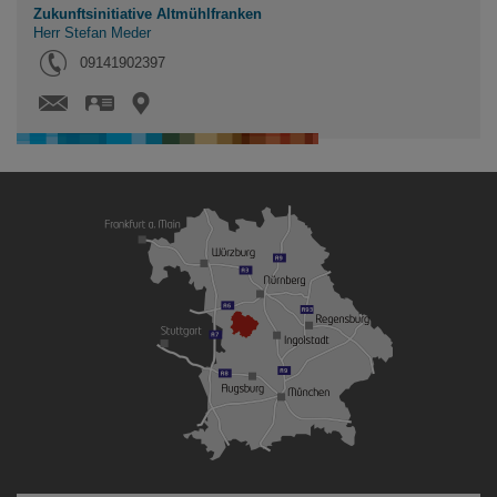
Zukunftsinitiative Altmühlfranken
Herr Stefan Meder
Tel.:
09141902397
vCard
Karte