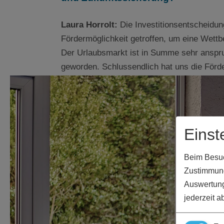
Laura Horrolt:
Die Investitionsentscheidun
Fördermöglichkeit getroffen, um eine Wett
Der Urlaubsmarkt ist in Summe sehr anspruc
geworden. Schlussendlich hat uns die Förder
die unvorhergesehenen Teuerungen zu bewä
Wie haben Sie jeweils den gesamten
Einst
über die Antragstellung bis hin zu
Beim Besuch
Laura Horrolt:
Unkompliziert! Im gesamten
Zustimmung
allem auch bei der Regierung. In einem of
Auswertung
letztlich alle Punkte klären und auch den „P
jederzeit a