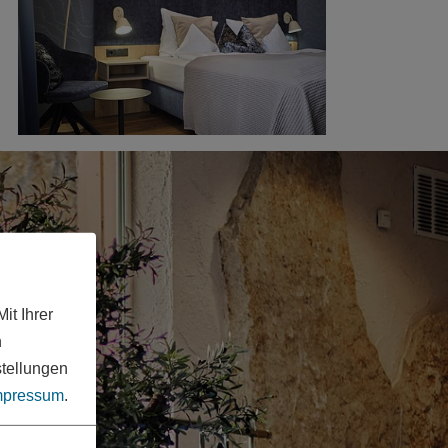
it Ihrer
n
stellungen
mpressum
.