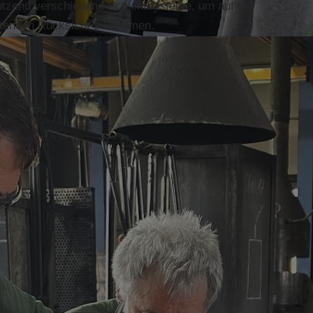
utzend verschiedene Schichtsysteme, um auf die
eitenden Rücksicht zu nehmen.
 klare Programme zur fachlichen und persönlichen
nd klare Perspektiven für Weiterentwicklung.
men
: Zum Beispiel mit der Firma Rachinger –
förderungsmöglichkeiten der Azubis, gegenseitiger
ng.
egion
: Ob im Stadtmarketingverein, im IHK-Gremium
irtschaftsförderung des Landkreises - das
 Altmühlfranken und ihre Entwicklung ein.