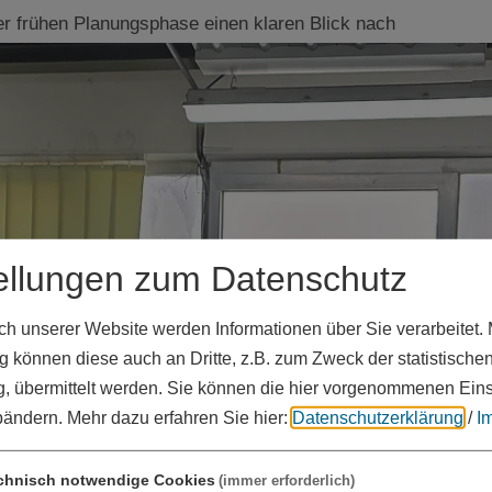
der frühen Planungsphase einen klaren Blick nach
oll integrieren, wie können Prozesse effizienter
iel dafür ist die Entwicklung eigener Roboterzellen
Innovation, die Präzision, Automatisierung und
tes Energiemanagementsystem eingeführt, das eng mit
. So werden Energieverbräuche transparent erfasst
htbar. Auch im Vertrieb setzt das Unternehmen neue
ellungen zum Datenschutz
nkedIn erschließt Krause Präzision Kokillen
 Kunden direkt.
 unserer Website werden Informationen über Sie verarbeitet. M
 können diese auch an Dritte, z.B. zum Zweck der statistische
, übermittelt werden. Sie können die hier vorgenommenen Ein
bändern.
Mehr dazu erfahren Sie hier:
Datenschutzerklärung
/
I
chnisch notwendige Cookies
(immer erforderlich)