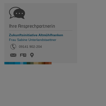
Ihre Ansprechpartnerin
Zukunftsinitiative Altmühlfranken
Frau Sabine Unterlandstaettner
Tel.:
09141 902-204
vCard
Karte