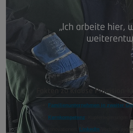
„Ich arbeite hier,
weiterentw
Fakten zu Krause Präzision-
Familienunternehmen in zweiter Ge
Kernkompetenz
: Kupferlegierungen 
Innovationen:
LinkedIn
-Vertrieb, eige