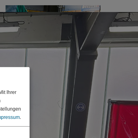
it Ihrer
n
stellungen
mpressum
.