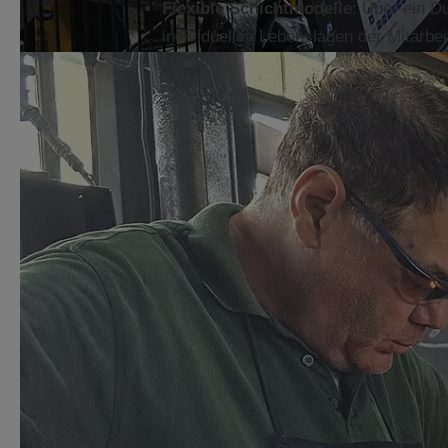
Flexible Schichtmodelle
: Über ein D
individuellen Lebenslagen der Mitarb
Ausbildung & Entwicklung
: Es gibt
Weiterbildung. Förderung von Azubis u
Kooperation mit Nachbarunterneh
gemeinsame Absprachen z. B. über Be
Austausch von Ideen und Unterstützu
Engagement & Vernetzung in der R
oder in der Zusammenarbeit mit der W
Unternehmen setzt sich für die Region