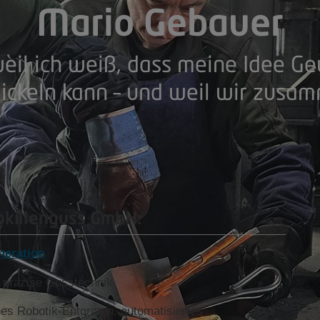
Mario Gebauer
 weil ich weiß, dass meine Idee Ge
ickeln kann – und weil wir zusam
Kokillenguss GmbH:
neration
+ präzise Gusstechnik
nes Robotik-Entgraten, automatisiertes