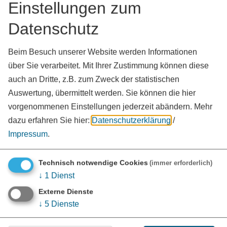
Einstellungen zum
Datenschutz
Beim Besuch unserer Website werden Informationen
über Sie verarbeitet. Mit Ihrer Zustimmung können diese
auch an Dritte, z.B. zum Zweck der statistischen
Auswertung, übermittelt werden. Sie können die hier
Kontakt
vorgenommenen Einstellungen jederzeit abändern.
Mehr
plus
Geschäftsstelle Gesundheitsregion
dazu erfahren Sie hier:
Datenschutzerklärung
/
Schwärzgasse 1 (Gebäude H)
Impressum
.
91781
Weißenburg i.Bay.
Tel.:
09141 902-426
Technisch notwendige Cookies
(immer erforderlich)
Tel2.:
09141 902-465
↓
1
Dienst
Fax:
09141 902-7426
Externe Dienste
www.altmuehlfranken.de
vCard
GPS:
↓
5
Dienste
49°1'49.44''N
10°58'38.82''E