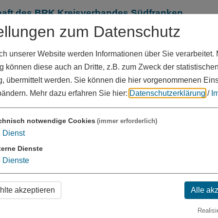
schaft des BRK Kreisverbandes Südfranken
infeld, ein Hospiz mit acht stationären
ellungen zum Datenschutz
 unserer Website werden Informationen über Sie verarbeitet. M
 können diese auch an Dritte, z.B. zum Zweck der statistische
angen, gemeinsamen Bemühungen der Landkreise Roth
, übermittelt werden. Sie können die hier vorgenommenen Ein
 beiden Landkreisen engagierten Hospizvereine
bändern.
Mehr dazu erfahren Sie hier:
Datenschutzerklärung
/
I
BRK Südfranken werden die Hospizvereine den
chnisch notwendige Cookies
(immer erforderlich)
mmerziellen Interessen unterliegen darf, ist sowohl
1
Dienst
zes aufgrund der gesetzlichen Rahmenbedingungen
terne Dienste
5
Dienste
zustellen, haben die beiden Landkreise Roth und
 Stadt Schwabach sowie 43 Kommunen aus den
lte akzeptieren
Alle ak
erein „Hospiz am Brombachsee“ gegründet.
Realisi