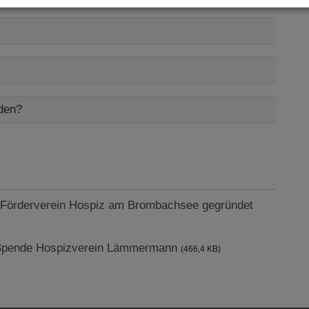
rden?
: Förderverein Hospiz am Brombachsee gegründet
: Spende Hospizverein Lämmermann
(466,4 KB)