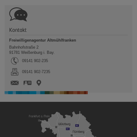
Kontakt
Freiwilligenagentur Altmühlfranken
Bahnhofstraße 2
91781
Weißenburg i. Bay.
Tel.:
09141 902-235
Fax:
09141 902-7235
vCard
GPS:
49°1'43.45''N
10°58'9.84''E