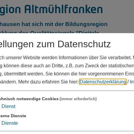
egion Altmühlfranken
ausen hat sich mit der Bildungsregion
klung des Qualitätssiegels "Digitale
ellungen zum Datenschutz
sam mit dem Bildungsrat und regionalen
nzept mit Ideen, Maßnahmen, Planungen
 unserer Website werden Informationen über Sie verarbeitet. M
 können diese auch an Dritte, z.B. zum Zweck der statistische
, übermittelt werden. Sie können die hier vorgenommenen Ein
 Bildungsregion legt die Schwerpunkte vor allem auf
bändern.
Mehr dazu erfahren Sie hier:
Datenschutzerklärung
/
I
stalten" sowie "Vermittlung von Kompetenzen für eine
 die gesamte Region erzielt werden: regionales,
chnisch notwendige Cookies
(immer erforderlich)
andene Kompetenzen und Angebote transparent
1
Dienst
en und weiterentwickeln.
terne Dienste
italen Bildungsregion erfolgte im Oktober 2020.
5
Dienste