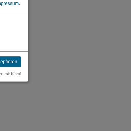
mpressum
.
zeptieren
ert mit Klaro!