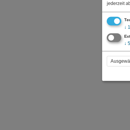
jederzeit a
Te
↓
Ex
↓
Ausgewäh