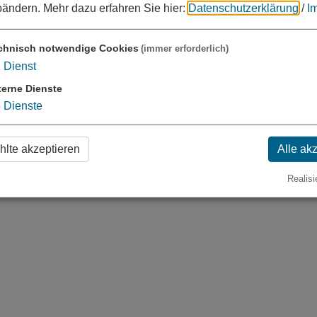
bändern.
Mehr dazu erfahren Sie hier:
Datenschutzerklärung
/
I
chnisch notwendige Cookies
(immer erforderlich)
1
Dienst
terne Dienste
5
Dienste
lte akzeptieren
Alle ak
Realisi